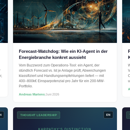
Forecast-Watchdog: Wie ein KI-Agent in der
P
Energiebranche konkret aussieht
K
Vom Buzzword zum Operations-Tool: ein Agent, der
W
r
stündlich Forecast vs. Ist je Anlage prüft, Abweichungen
V
r,
klassifiziert und Handlungsempfehlungen liefert — mit
C
400–800k€ Einsparpotenzial pro Jahr für ein 200-MW-
u
Portfolio.
A
Andreas Martens
|
Juni 2026
N
EN
THOUGHT LEADERSHIP
KARPATHY'S DISTINCTION