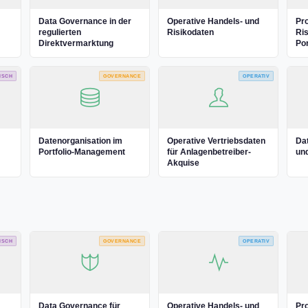
Data Governance in der
Operative Handels- und
Pr
regulierten
Risikodaten
Ris
Direktvermarktung
Por
ISCH
GOVERNANCE
OPERATIV
Datenorganisation im
Operative Vertriebsdaten
Dat
Portfolio-Management
für Anlagenbetreiber-
un
Akquise
ISCH
GOVERNANCE
OPERATIV
Data Governance für
Operative Handels- und
Pr