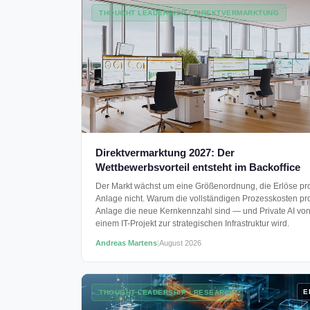
THOUGHT LEADERSHIP · DIREKTVERMARKTUNG
Direktvermarktung 2027: Der
Wettbewerbsvorteil entsteht im Backoffice
Der Markt wächst um eine Größenordnung, die Erlöse pr
Anlage nicht. Warum die vollständigen Prozesskosten pr
Anlage die neue Kernkennzahl sind — und Private AI vo
einem IT-Projekt zur strategischen Infrastruktur wird.
Andreas Martens
|
August 2026
E
THOUGHT LEADERSHIP · RESEARCH