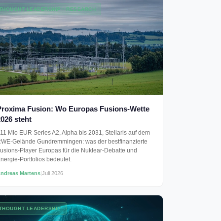
THOUGHT LEADERSHIP · RESEARCH
Proxima Fusion: Wo Europas Fusions-Wette
026 steht
11 Mio EUR Series A2, Alpha bis 2031, Stellaris auf dem
WE-Gelände Gundremmingen: was der bestfinanzierte
usions-Player Europas für die Nuklear-Debatte und
nergie-Portfolios bedeutet.
ndreas Martens
|
Juli 2026
THOUGHT LEADERSHIP