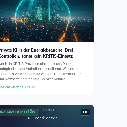
rivate KI in der Energiebranche: Drei
ontrollen, sonst kein KRITIS-Einsatz
er KI in KRITIS-Prozesse einbaut, muss Daten,
erfügbarkeit und Verhalten kontrollieren. Warum die
loud-API-Antwort bei Stadtwerken, Direktvermarktern
nd Netzbetreibern an ihre Grenzen kommt.
ndreas Martens
|
Juni 2026
AUDIT FUNNEL
EN
THOUGHT LEADERSHIP
60 candidates
↓