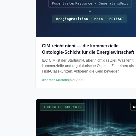
PowerSystemResource · GeneratingUnit
+
HedgingPosition · MaLo · EDIFACT
CIM reicht nicht — die kommerzielle
Ontologie-Schicht für die Energiewirtschaft
IEC CIM ist der Startpunkt, aber nicht das Ziel. Was fehlt:
kommerzielle und regulatorische Objekte, Zeitreihen als
First-Class-Citizen, Aktionen die Geld bewegen.
Andreas Martens
|
Mai 2026
E
THOUGHT LEADERSHIP