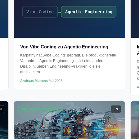
→
Vibe Coding
Agentic Engineering
Von Vibe Coding zu Agentic Engineering
A
Karpathy hat „Vibe Coding" geprägt. Die produktionsreife
Variante — Agentic Engineering — ist eine andere
D
Disziplin. Sieben Engineering-Praktiken, die sie
h
ausmachen.
Q
k
Andreas Martens
|
Mai 2026
A
N
EN
THOUGHT LEADERSHIP