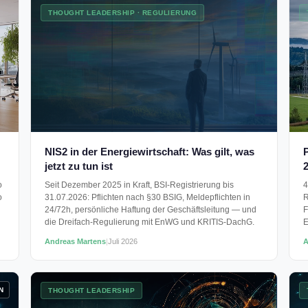
THOUGHT LEADERSHIP · REGULIERUNG
NIS2 in der Energiewirtschaft: Was gilt, was
jetzt zu tun ist
2
o
Seit Dezember 2025 in Kraft, BSI-Registrierung bis
4
o
31.07.2026: Pflichten nach §30 BSIG, Meldepflichten in
R
n
24/72h, persönliche Haftung der Geschäftsleitung — und
F
die Dreifach-Regulierung mit EnWG und KRITIS-DachG.
E
Andreas Martens
|
Juli 2026
A
N
THOUGHT LEADERSHIP