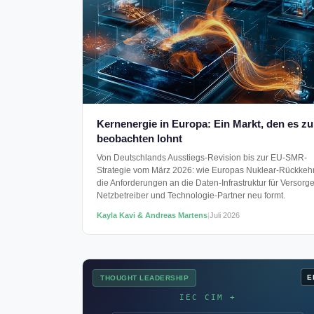
Kernenergie in Europa: Ein Markt, den es zu
beobachten lohnt
Von Deutschlands Ausstiegs-Revision bis zur EU-SMR-
Strategie vom März 2026: wie Europas Nuklear-Rückkeh
die Anforderungen an die Daten-Infrastruktur für Versorge
Netzbetreiber und Technologie-Partner neu formt.
Kayla Kavi & Andreas Martens
|
Juli 2026
E
THOUGHT LEADERSHIP
IEC CIM +