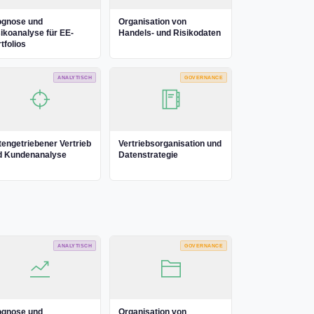
ognose und
Organisation von
ikoanalyse für EE-
Handels- und Risikodaten
tfolios
ANALYTISCH
GOVERNANCE
engetriebener Vertrieb
Vertriebsorganisation und
d Kundenanalyse
Datenstrategie
ANALYTISCH
GOVERNANCE
ognose und
Organisation von