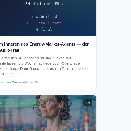
54 distinct URLs
↓
5 submitted
↓
−1 stale_date
4 final
Im Inneren des Energy-Market-Agents — der
udit-Trail
ie meisten KI-Briefings sind Black Boxes. Wir
interlassen pro Wochenlauf jede Such-Query, jede
uelle, jeden Drop-Grund — mit echten Zahlen aus einem
onkreten Lauf.
ndreas Martens
|
Mai 2026
EN
THOUGHT LEADERSHIP