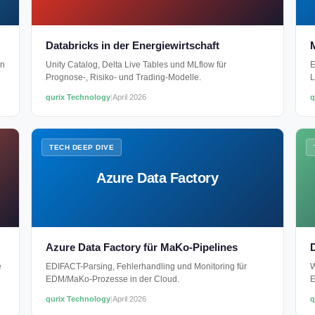
Databricks in der Energiewirtschaft
M
en
Unity Catalog, Delta Live Tables und MLflow für
E
Prognose-, Risiko- und Trading-Modelle.
L
qurix Technology
|
April 2026
q
TECH DEEP DIVE
Azure Data Factory
Azure Data Factory für MaKo-Pipelines
e
EDIFACT-Parsing, Fehlerhandling und Monitoring für
W
EDM/MaKo-Prozesse in der Cloud.
E
qurix Technology
|
April 2026
q