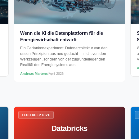
Wenn die KI die Datenplattform für die
S
Energiewirtschaft entwirft
Ein Gedankenexperiment: Datenarchitektur von den
W
ersten Prinzipien aus neu gedacht — nicht von den
a
Werkzeugen, sondern von der zugrundeliegenden
V
Realität des Energiesystems aus.
A
Andreas Martens
|
April 2026
TECH DEEP DIVE
Databricks