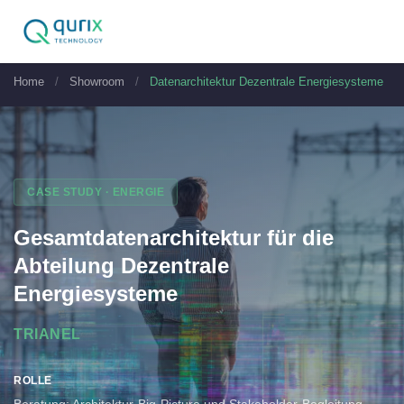
Home
/
Showroom
/
Datenarchitektur Dezentrale Energiesysteme
CASE STUDY · ENERGIE
Gesamtdatenarchitektur für die
Abteilung Dezentrale
Energiesysteme
TRIANEL
ROLLE